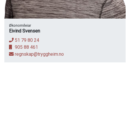
Økonomileiar
Eivind Svensen
51 79 80 24
905 88 461
regnskap@tryggheim.no